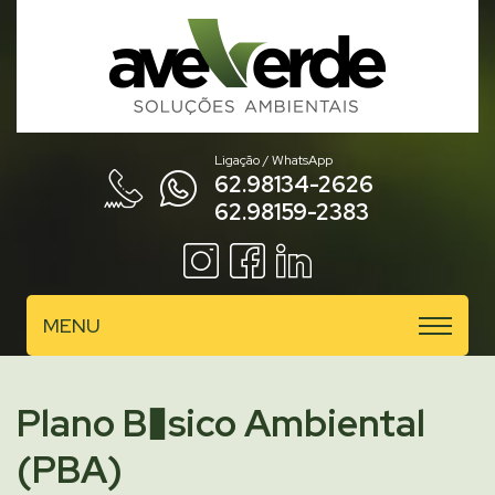
Ligação / WhatsApp
62.98134-2626
62.98159-2383
MENU
Plano B�sico Ambiental
(PBA)