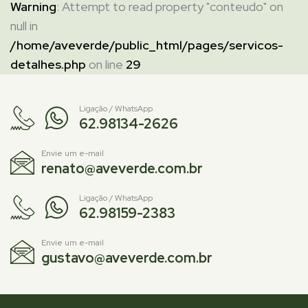
Warning
: Attempt to read property "conteudo" on
null in
/home/aveverde/public_html/pages/servicos-
detalhes.php
on line
29
Ligação / WhatsApp
62.98134-2626
Envie um e-mail
renato@aveverde.com.br
Ligação / WhatsApp
62.98159-2383
Envie um e-mail
gustavo@aveverde.com.br